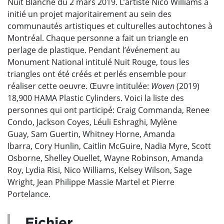
Nuit Blanche du 2 mars 2019. L’artiste Nico Williams a
initié un projet majoritairement au sein des
communautés artistiques et culturelles autochtones à
Montréal. Chaque personne a fait un triangle en
perlage de plastique. Pendant l’événement au
Monument National intitulé Nuit Rouge, tous les
triangles ont été créés et perlés ensemble pour
réaliser cette oeuvre. Œuvre intitulée:
Woven
(2019)
18,900 HAMA Plastic Cylinders.
Voici la liste des
personnes qui ont participé:
Craig Commanda,
Renee
Condo,
Jackson Coyes,
Léuli Eshraghi,
Mylène
Guay,
Sam Guertin,
Whitney Horne,
Amanda
Ibarra,
Cory Hunlin,
Caitlin McGuire,
Nadia Myre,
Scott
Osborne,
Shelley Ouellet,
Wayne Robinson,
Amanda
Roy,
Lydia Risi,
Nico Williams,
Kelsey Wilson,
Sage
Wright,
Jean Philippe Massie Martel et Pierre
Portelance.
Fichier