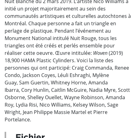
Nuit Blanche du 2 mars 2019. L’artiste Nico Williams a
initié un projet majoritairement au sein des
communautés artistiques et culturelles autochtones à
Montréal. Chaque personne a fait un triangle en
perlage de plastique. Pendant l’événement au
Monument National intitulé Nuit Rouge, tous les
triangles ont été créés et perlés ensemble pour
réaliser cette oeuvre. Œuvre intitulée:
Woven
(2019)
18,900 HAMA Plastic Cylinders.
Voici la liste des
personnes qui ont participé:
Craig Commanda,
Renee
Condo,
Jackson Coyes,
Léuli Eshraghi,
Mylène
Guay,
Sam Guertin,
Whitney Horne,
Amanda
Ibarra,
Cory Hunlin,
Caitlin McGuire,
Nadia Myre,
Scott
Osborne,
Shelley Ouellet,
Wayne Robinson,
Amanda
Roy,
Lydia Risi,
Nico Williams,
Kelsey Wilson,
Sage
Wright,
Jean Philippe Massie Martel et Pierre
Portelance.
Fichier