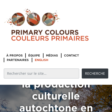
Comprendre
les arts
C’est vital.
autochtones
À PROPOS
ÉQUIPE
MÉDIAS
CONTACT
Portrait
au Canada
PARTENAIRES
ENGLISH
namiques de
aujourd’hui :
a production
Un examen de
culturelle
la
utochtone en
connaissance