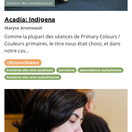
Générer des connaissances
Acadia: Indigena
Maryse Arseneault
Comme la plupart des séances de Primary Colours /
Couleurs primaires, le titre nous était choisi, et dans
notre cas...
(Ré)conciliation
histoires des arts acadiens
territoire
ascendance autochtone
histoires des arts autochtones