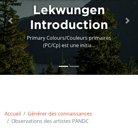
Acadia:
Indigena
Previous
Next
Comme la plupart des séances de
Primary Colours / Coule...
Accueil
Générer des connaissances
Observations des artistes PANDC