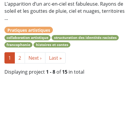
L’apparition d’un arc-en-ciel est fabuleuse. Rayons de
soleil et les gouttes de pluie, ciel et nuages, territoires
...
Pratiques artistiques
collaboration artistique
structuration des identités racisées
francophonie
histoires et contes
1
2
Next ›
Last »
Displaying project
1 - 8
of
15
in total