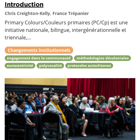
Introduction
Chris Creighton-Kelly, France Trépanier
Primary Colours/Couleurs primaires (PC/Cp) est une
initiative nationale, bilingue, intergénérationnelle et
triennale,...
Changements institutionnels
engagement dans la communauté
méthodologies décoloniales
eurocentricité
polyvocalité
protocoles autochtones