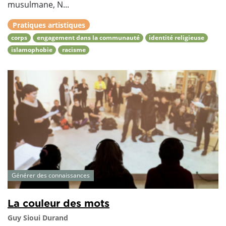
musulmane, N...
Pratiques artistiques
corps
engagement dans la communauté
identité religieuse
islamophobie
racisme
Générer des connaissances
La couleur des mots
Guy Sioui Durand