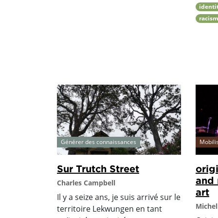
identi
racis
Générer des connaissances
Mobili
Sur Trutch Street
orig
and 
Charles Campbell
art
Il y a seize ans, je suis arrivé sur le
Michel
territoire Lekwungen en tant