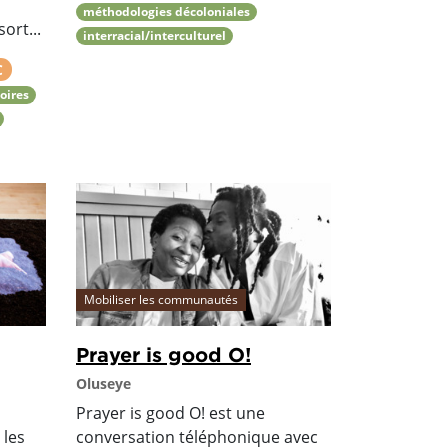
méthodologies décoloniales
ort...
interracial/interculturel
C
oires
Mobiliser les communautés
Prayer is good O!
Oluseye
t
Prayer is good O! est une
 les
conversation téléphonique avec