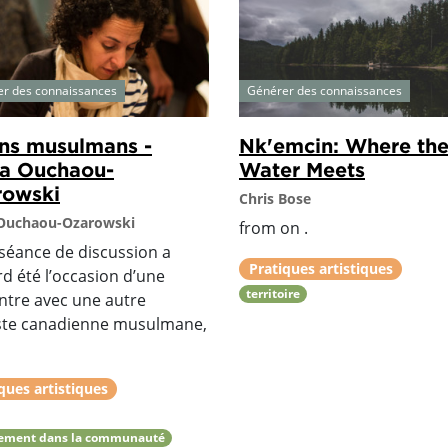
r des connaissances
Générer des connaissances
ns musulmans -
Nk'emcin: Where th
a Ouchaou-
Water Meets
rowski
Chris Bose
 Ouchaou-Ozarowski
from on .
 séance de discussion a
Pratiques artistiques
d été l’occasion d’une
territoire
ntre avec une autre
ste canadienne musulmane,
ques artistiques
ement dans la communauté