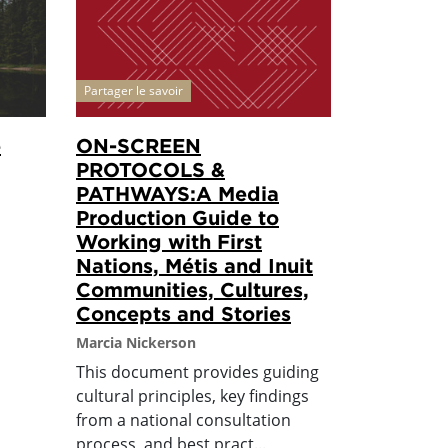
Partager le savoir
e
ON-SCREEN
PROTOCOLS &
PATHWAYS:A Media
Production Guide to
Working with First
Nations, Métis and Inuit
Communities, Cultures,
Concepts and Stories
Marcia Nickerson
This document provides guiding
cultural principles, key findings
from a national consultation
process, and best pract...