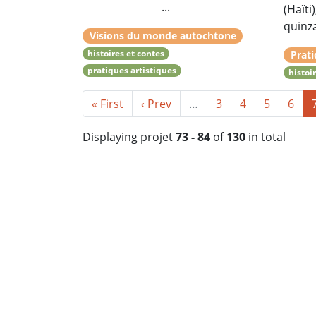
...
(Haïti)
quinza
Visions du monde autochtone
histoires et contes
Prati
pratiques artistiques
histoi
« First
‹ Prev
…
3
4
5
6
Displaying projet
73 - 84
of
130
in total