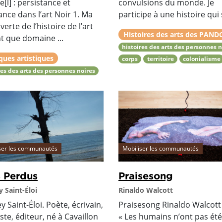
e[l] : persistance et
convulsions du monde. Je
ance dans l’art Noir 1. Ma
participe à une histoire qui s
erte de l’histoire de l’art
Histoires des arts des PAND
t que domaine ...
histoires des arts des personnes n
ques artistiques
corps
territoire
colonialisme
res des arts des personnes noires
ser les communautés
Mobiliser les communautés
 Perdus
Praisesong
 Saint-Éloi
Rinaldo Walcott
 Saint-Éloi. Poète, écrivain,
Praisesong Rinaldo Walcot
ste, éditeur, né à Cavaillon
« Les humains n’ont pas été