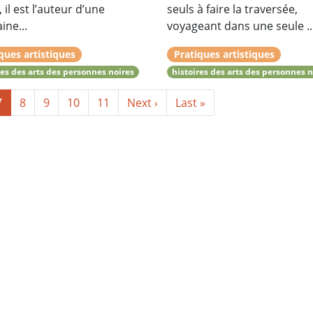
, il est l’auteur d’une
seuls à faire la traversée,
ine...
voyageant dans une seule ..
ques artistiques
Pratiques artistiques
res des arts des personnes noires
histoires des arts des personnes n
7
8
9
10
11
Next ›
Last »