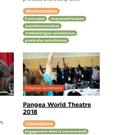
Décolonisation
5 principes
responsabilisation
autodétermination
méthodologies autochtones
protocoles autochtones
Préserver la mémoire
Pangea World Theatre
2018
ys
Colonialisme
engagement dans la communauté