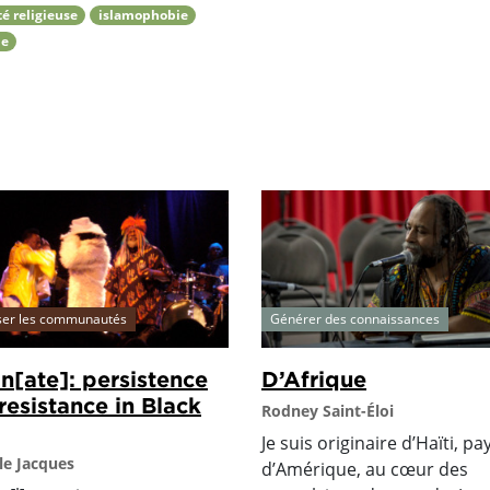
té religieuse
islamophobie
me
ser les communautés
Générer des connaissances
in[ate]: persistence
D’Afrique
resistance in Black
Rodney Saint-Éloi
Je suis originaire d’Haïti, pa
le Jacques
d’Amérique, au cœur des