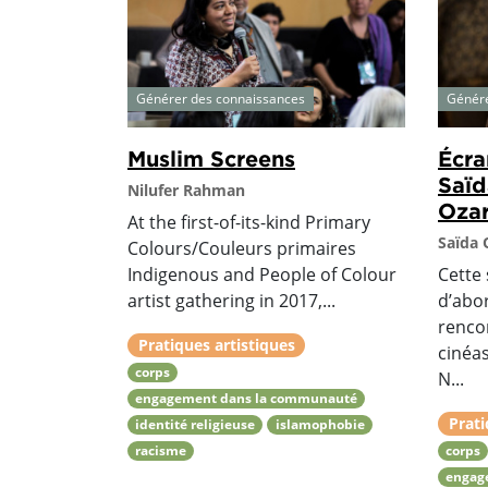
Générer des connaissances
Génére
Muslim Screens
Écra
Saïd
Nilufer Rahman
Oza
At the first-of-its-kind Primary
Saïda
Colours/Couleurs primaires
Indigenous and People of Colour
Cette
artist gathering in 2017,...
d’abor
renco
Pratiques artistiques
cinéa
corps
N...
engagement dans la communauté
Prati
identité religieuse
islamophobie
racisme
corps
engag