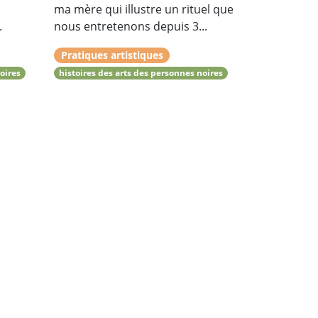
ma mère qui illustre un rituel que
.
nous entretenons depuis 3...
Pratiques artistiques
oires
histoires des arts des personnes noires