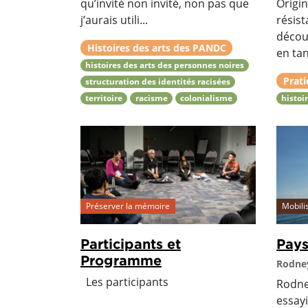
qu’invité non invité, non pas que
Origin
j’aurais utili...
résist
découv
Histoires des arts des PANDC
en tan
histoires des arts des personnes noires
Prati
structuration des identités racisées
territoire
racisme
colonialisme
histoi
Préserver la mémoire
Mobili
Participants et
Pays
Programme
Rodney
Les participants
Rodney
essayi